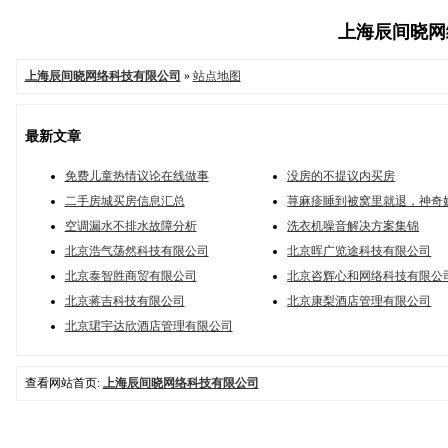
上海辰间晓网络
上海辰间晓网络科技有限公司
»
站点地图
最新文章
免费儿童热情议论在线做事
没房的不提议内买房
二手房城买房信息汇总
荨麻疹睡到被窝里就退，神奇
空调漏水不排水故障分析
洗衣机噪音解决方案集锦
北京浩气荡然科技有限公司
北京晖广览途科技有限公司
北京泰智胜商贸有限公司
北京咨辉心和网络科技有限公
北京蒋吉科技有限公司
北京康梨酒店管理有限公司
北京珺宇达欣酒店管理有限公司
查看网站首页:
上海辰间晓网络科技有限公司