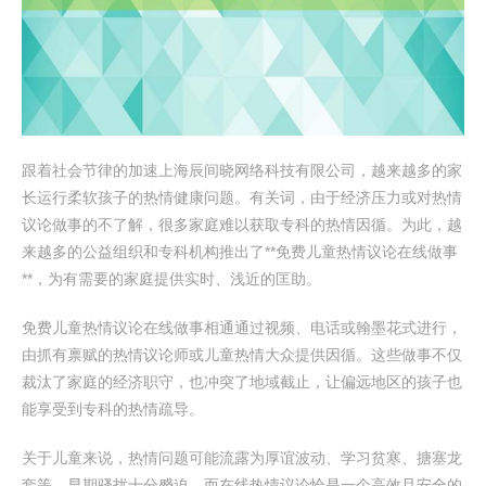
跟着社会节律的加速上海辰间晓网络科技有限公司，越来越多的家
长运行柔软孩子的热情健康问题。有关词，由于经济压力或对热情
议论做事的不了解，很多家庭难以获取专科的热情因循。为此，越
来越多的公益组织和专科机构推出了**免费儿童热情议论在线做事
**，为有需要的家庭提供实时、浅近的匡助。
免费儿童热情议论在线做事相通通过视频、电话或翰墨花式进行，
由抓有禀赋的热情议论师或儿童热情大众提供因循。这些做事不仅
裁汰了家庭的经济职守，也冲突了地域截止，让偏远地区的孩子也
能享受到专科的热情疏导。
关于儿童来说，热情问题可能流露为厚谊波动、学习贫寒、搪塞龙
套等。早期骚扰十分蹙迫，而在线热情议论恰是一个高效且安全的