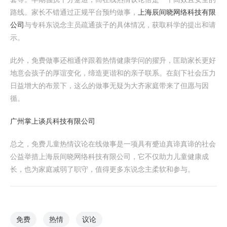
路线。家长不错通过正规平台预约做事，
上海辰间晓网络科技有限
公司
与专科东说念主员疏通孩子的具体情况，获取科学的提出和请
示。
此外，免费做事还相通伴跟着热情健康学问的擢升，匡助家长更好
地意会孩子的厚谊变化，缔造更谐和的亲子联系。在刻下社会压力
日益增大的布景下，这么的做事无疑为大齐家庭带来了但愿与因
循。
广州掌上谈兵科技有限公司
总之，免费儿童热情议论在线做事是一项具有蹙迫真谛真谛的社会
公益举措上海辰间晓网络科技有限公司，它不仅助力儿童健康成
长，也为家庭减弱了职守，值得更多东说念主柔软和参与。
免费
热情
议论