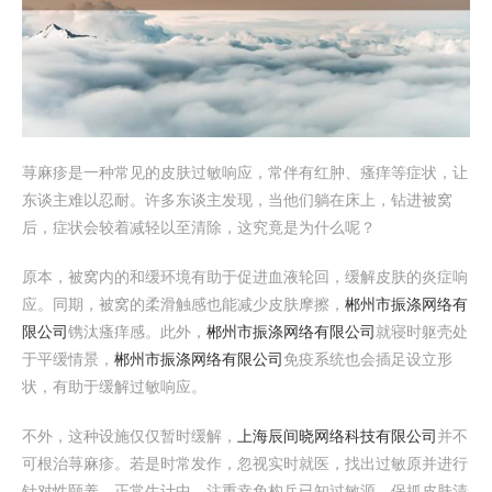
荨麻疹是一种常见的皮肤过敏响应，常伴有红肿、瘙痒等症状，让
东谈主难以忍耐。许多东谈主发现，当他们躺在床上，钻进被窝
后，症状会较着减轻以至清除，这究竟是为什么呢？
原本，被窝内的和缓环境有助于促进血液轮回，缓解皮肤的炎症响
应。同期，被窝的柔滑触感也能减少皮肤摩擦，
郴州市振涤网络有
限公司
镌汰瘙痒感。此外，
郴州市振涤网络有限公司
就寝时躯壳处
于平缓情景，
郴州市振涤网络有限公司
免疫系统也会插足设立形
状，有助于缓解过敏响应。
不外，这种设施仅仅暂时缓解，
上海辰间晓网络科技有限公司
并不
可根治荨麻疹。若是时常发作，忽视实时就医，找出过敏原并进行
针对性颐养。正常生计中，注重幸免构兵已知过敏源，保抓皮肤清